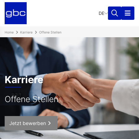
DE
Home
Karriere
Offene Stellen
Karriere
Offene Stellen
Jetzt bewerben