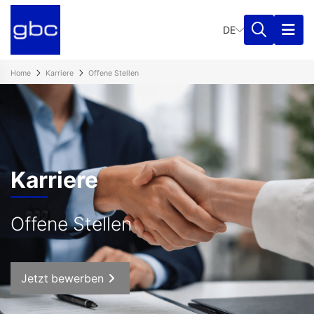
DE
Home
Karriere
Offene Stellen
Karriere
Offene Stellen
Jetzt bewerben