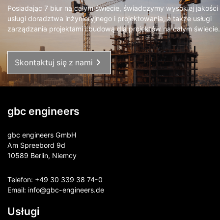
Posiadając 7 biur na całym świecie, świadczymy wysokiej jakości
usługi doradztwa inżynieryjnego i projektowania, a także usługi
zarządzania projektami i budową dla projektów na całym świecie.
Skontaktuj się z nami
gbc engineers
gbc engineers GmbH
Am Spreebord 9d
10589 Berlin, Niemcy
Telefon:
+49 30 339 38 74-0
Email:
info@gbc-engineers.
de
Usługi