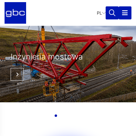
PL
towa
Inżynieria lądo