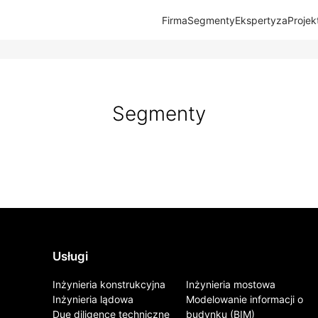
Firma
Segmenty
Ekspertyza
Projek
Segmenty
Usługi
Inżynieria konstrukcyjna
Inżynieria mostowa
Inżynieria lądowa
Modelowanie informacji o
Due diligence techniczne
budynku (BIM)