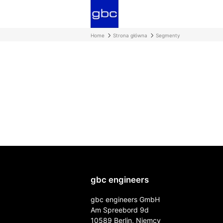
Home
Strona główna
Segmenty
gbc engineers
gbc engineers GmbH
Am Spreebord 9d
10589 Berlin, Niemcy