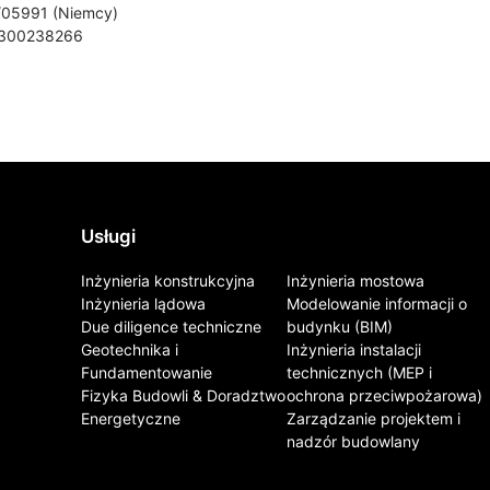
/05991 (Niemcy)
E 300238266
Usługi
Inżynieria konstrukcyjna
Inżynieria mostowa
Inżynieria lądowa
Modelowanie informacji o
Due diligence techniczne
budynku (BIM)
Geotechnika i
Inżynieria instalacji
Fundamentowanie
technicznych (MEP i
Fizyka Budowli & Doradztwo
ochrona przeciwpożarowa)
Energetyczne
Zarządzanie projektem i
nadzór budowlany