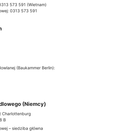
 0313 573 591 (Wietnam)
kowej: 0313 573 591
h
dowlanej (Baukammer Berlin):
ndlowego (Niemcy)
t Charlottenburg
8 B
owej – siedziba główna