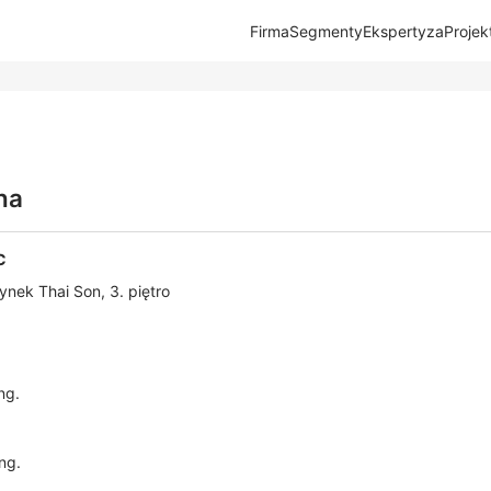
Firma
Segmenty
Ekspertyza
Projek
na
C
nek Thai Son, 3. piętro
ng.
Ing.