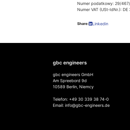
Numer podatkowy: 29/467
Numer VAT (USt-IdNr.): D
Linkedin
Share:
gbc engineers
gbc engineers GmbH
Am Spreebord 9d
10589 Berlin, Niemcy
Telefon:
+49 30 339 38 74-0
Email:
info@gbc-engineers.
de