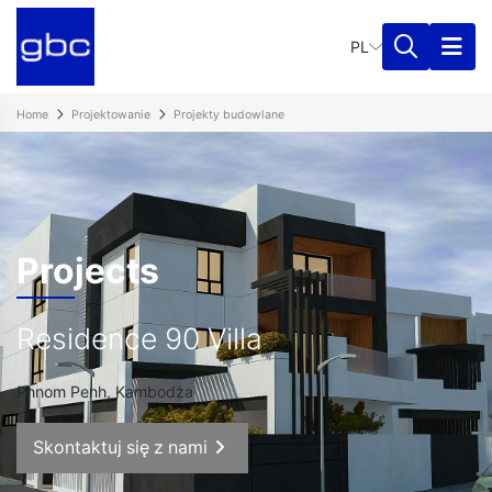
PL
Home
Projektowanie
Projekty budowlane
Projects
Residence 90 Villa
Phnom Penh, Kambodża
Skontaktuj się z nami