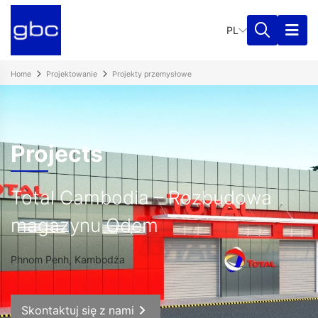
PL
Home
Projektowanie
Projekty przemysłowe
Projects
Total Cambodia – Rozbudowa
magazynu Odem
Phnom Penh, Kambodża
Skontaktuj się z nami